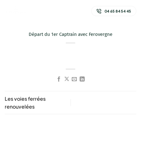
Passer
au
04 65 84 54 45
contenu
Départ du 1er Captrain avec Ferovergne
Les voies ferrées
renouvelées