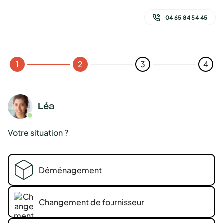
Passer
au
04 65 84 54 45
contenu
1
2
3
4
Votre situation ?
Déménagement
Changement de fournisseur